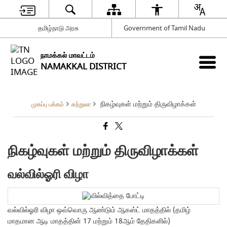
தமிழ்நாடு அரசு
Government of Tamil Nadu
நாமக்கல் மாவட்டம்
NAMAKKAL DISTRICT
நிகழ்வுகள் மற்றும் திருவிழாக்கள்
முகப்பு பக்கம்
சுற்றுலா
நிகழ்வுகள் மற்றும் திருவிழாக்கள்
வல்வில்ஓரி விழா
வல்வில்ஓரி விழா ஒவ்வொரு ஆண்டும் ஆகஸ்ட் மாதத்தில் (தமிழ்
மாதமான ஆடி மாதத்தின் 17 மற்றும் 18ஆம் தேதிகளில்)