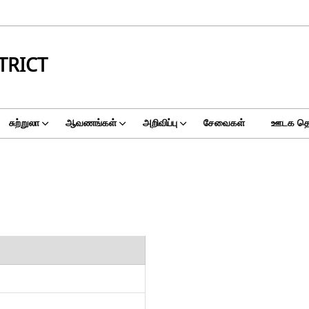
TRICT
சுற்றுலா
ஆவணங்கள்
அறிவிப்பு
சேவைகள்
ஊடக தொக