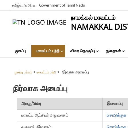
தமிழ்நாடு அரசு
Government of Tamil Nadu
நாமக்கல் மாவட்டம்
NAMAKKAL DIS
முகப்பு
மாவட்டம் பற்றி
விவர தொகுப்பு
துறைகள்
நிர்வாக அமைப்பு
முகப்பு பக்கம்
மாவட்டம் பற்றி
நிர்வாக அமைப்பு
அலகு/பிரிவு
இணைப்பு
மாவட்ட ஆட்சியர் அலுவலகம்
சொடுக்குக
வருவாய் நிர்வாகம்
சொடுக்குக