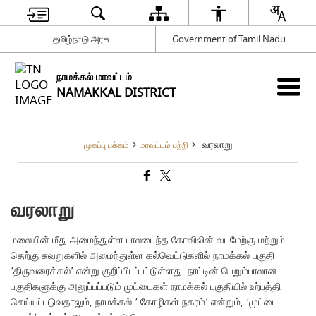
தமிழ்நாடு அரசு
Government of Tamil Nadu
நாமக்கல் மாவட்டம்
NAMAKKAL DISTRICT
வரலாறு
முகப்பு பக்கம்
மாவட்டம் பற்றி
வரலாறு
மலையின் மீது அமைந்துள்ள பாலடைந்த கோவிலின் வடமேற்கு மற்றும்
தெற்கு சுவறுகளில் அமைந்துள்ள கல்வெட்டுகளில் நாமக்கல் பகுதி
‘திருவரைக்கல்’ என்று குறிப்பிடப்பட்டுள்ளது. நாட்டின் பெறும்பாலான
பகுதிகளுக்கு அனுப்பப்படும் முட்டைகள் நாமக்கல் பகுதியில் உற்பத்தி
செய்யப்படுவதாலும், நாமக்கல் ‘ கோழிகள் நகரம்’ என்றும், ‘முட்டை