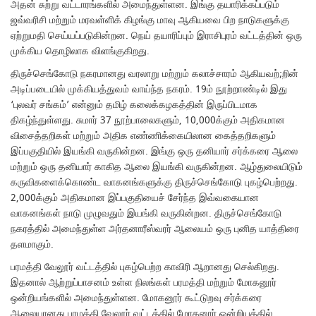
அதன் சுற்று வட்டாரங்களில் அமைந்துள்ளன. இங்கு தயாரிக்கப்படும்
ஜவ்வரிசி மற்றும் மரவள்ளிக் கிழங்கு மாவு ஆகியவை பிற நாடுகளுக்கு
ஏற்றுமதி செய்யப்படுகின்றன. நெய் தயாரிப்பும் இராசிபுரம் வட்டத்தின் ஒரு
முக்கிய தொழிலாக விளங்குகிறது.
திருச்செங்கோடு நகரமானது வரலாறு மற்றும் கலாச்சாரம் ஆகியவற்;றின்
அடிப்படையில் முக்கியத்துவம் வாய்ந்த நகரம். 19ம் நூற்றாண்டில் இது
‘புலவர் சங்கம்’ என்னும் தமிழ் கலைக்கழகத்தின் இருப்பிடமாக
திகழ்ந்துள்ளது. சுமார் 37 நூற்பாலைகளும், 10,000க்கும் அதிகமான
விசைத்தறிகள் மற்றும் அதிக எண்ணிக்கையிலான கைத்தறிகளும்
இப்பகுதியில் இயங்கி வருகின்றன. இங்கு ஒரு தனியார் சர்க்கரை ஆலை
மற்றும் ஒரு தனியார் காகித ஆலை இயங்கி வருகின்றன. ஆழ்துலையிடும்
கருவிகளைக்கொண்ட வாகனங்களுக்கு திருச்செங்கோடு புகழ்பெற்றது.
2,000க்கும் அதிகமான இப்பகுதியைச் சேர்ந்த இவ்வகையான
வாகனங்கள் நாடு முழுவதும் இயங்கி வருகின்றன. திருச்செங்கோடு
நகரத்தில் அமைந்துள்ள அர்தனாரீஸ்வரர் ஆலையம் ஒரு புனித யாத்திரை
தளமாகும்.
பரமத்தி வேலூர் வட்டத்தில் புகழ்பெற்ற காவிரி ஆறானது செல்கிறது.
இதனால் ஆற்றுப்பாசனம் உள்ள நிலங்கள் பரமத்தி மற்றும் மோகனூர்
ஒன்றியங்களில் அமைந்துள்ளன. மோகனூர் கூட்டுறவு சர்க்கரை
ஆலையானது பரமத்தி வேலூர் வட்டத்தில் மோகனூர் ஒன்றியத்தில்