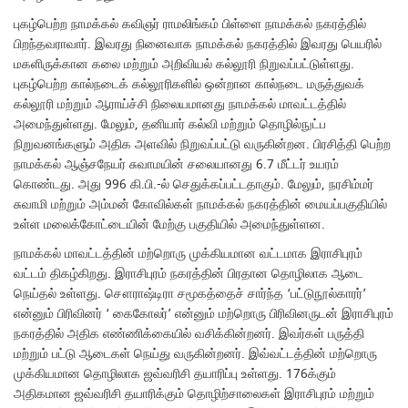
புகழ்பெற்ற நாமக்கல் கவிஞர் ராமலிங்கம் பிள்ளை நாமக்கல் நகரத்தில்
பிறந்தவராவார். இவரது நினைவாக நாமக்கல் நகரத்தில் இவரது பெயரில்
மகளிருக்கான கலை மற்றும் அறிவியல் கல்லூரி நிறுவப்பட்டுள்ளது.
புகழ்பெற்ற கால்நடைக் கல்லூரிகளில் ஒன்றான கால்நடை மருத்துவக்
கல்லூரி மற்றும் ஆராய்ச்சி நிலையமானது நாமக்கல் மாவட்டத்தில்
அமைந்துள்ளது. மேலும், தனியார் கல்வி மற்றும் தொழில்நுட்ப
நிறுவனங்களும் அதிக அளவில் நிறுவப்பட்டு வருகின்றன. பிரசித்தி பெற்ற
நாமக்கல் ஆஞ்சநேயர் சுவாமயின் சலையானது 6.7 மீட்டர் உயரம்
கொண்டது. அது 996 கி.பி.-ல் செதுக்கப்பட்டதாகும். மேலும், நரசிம்மர்
சுவாமி மற்றும் அம்மன் கோவில்கள் நாமக்கல் நகரத்தின் மையப்பகுதியில்
உள்ள மலைக்கோட்டையின் மேற்கு பகுதியில் அமைந்துள்ளன.
நாமக்கல் மாவட்டத்தின் மற்றொரு முக்கியமான வட்டமாக இராசிபுரம்
வட்டம் திகழ்கிறது. இராசிபுரம் நகரத்தின் பிரதான தொழிலாக ஆடை
நெய்தல் உள்ளது. சௌராஷ்டிரா சமூகத்தைச் சார்ந்த ‘பட்டுநூல்காரர்’
என்னும் பிரிவினர் ‘ கைகோலர்’ என்னும் மற்றொரு பிரிவினருடன் இராசிபுரம்
நகரத்தில் அதிக எண்ணிக்கையில் வசிக்கின்றனர். இவர்கள் பருத்தி
மற்றும் பட்டு ஆடைகள் நெய்து வருகின்றனர். இவ்வட்டத்தின் மற்றொரு
முக்கியமான தொழிலாக ஜவ்வரிசி தயாரிப்பு உள்ளது. 176க்கும்
அதிகமான ஜவ்வரிசி தயாரிக்கும் தொழிற்சாலைகள் இராசிபுரம் மற்றும்