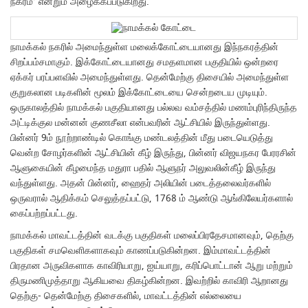
நகரம்’ என்றும் அழைக்கப்படுகிறது.
நாமக்கல் நகரில் அமைந்துள்ள மலைக்கோட்டையானது இந்நகரத்தின்
சிறப்பம்சமாகும். இக்கோட்டையானது சமதளமான பகுதியில் ஒன்றரை
ஏக்கர் பரப்பளவில் அமைந்துள்ளது. தென்மேற்கு திசையில் அமைந்துள்ள
குறுகலான படிகளின் மூலம் இக்கோட்டையை சென்றடைய முடியும்.
ஒருகாலத்தில் நாமக்கல் பகுதியானது பல்லவ வம்சத்தில் மணம்புரிந்திருந்த
அட்டிக்குல மன்னன் குணசீலா என்பவரின் ஆட்சியில் இருந்துள்ளது.
பின்னர் 9ம் நூற்றாண்டில் கொங்கு மண்டலத்தின் மீது படையெடுத்து
வென்ற சோழர்களின் ஆட்சியின் கீழ் இருந்து, பின்னர் விஜயநகர பேரரசின்
ஆளுகையின் கீழமைந்த மதுரா பதில் ஆளுநர் அலுவலின்கீழ் இருந்து
வந்துள்ளது. அதன் பின்னர், ஹைதர் அலியின் படைத்தலைவர்களில்
ஒருவரால் ஆதிக்கம் செலுத்தப்பட்டு, 1768 ம் ஆண்டு ஆங்கிலேயர்களால்
கைப்பற்றப்பட்டது.
நாமக்கல் மாவட்டத்தின் வடக்கு பகுதிகள் மலைப்பிரதேசமானவும், தெற்கு
பகுதிகள் சமவெளிகளாகவும் காணப்படுகின்றன. இம்மாவட்டத்தின்
பிரதான அருவிகளாக காவிரியாறு, ஐய்யாறு, கரிப்பொட்டான் ஆறு மற்றும்
திருமணிமுத்தாறு ஆகியவை திகழ்கின்றன. இவற்றில் காவிரி ஆறானது
தெற்கு- தென்மேற்கு திசைகளில், மாவட்டத்தின் எல்லையை