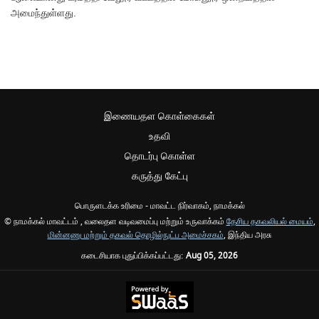
அமைந்துள்ளது.
இணையதள கொள்கைகள்
உதவி
தொடர்பு கொள்ள
கருத்து கேட்பு
பொருளடக்க உரிமை - மாவட்ட நிர்வாகம், நாமக்கல்
© நாமக்கல் மாவட்டம் , வலைதள வடிவமைப்பு மற்றும் உருவாக்கம்
தேசிய தகவலியல் மையம்
,
மின்னணு மற்றும் தகவல் தொழில்நுட்ப அமைச்சகம்
, இந்திய அரசு
கடைசியாக புதுப்பிக்கப்பட்டது:
Aug 05, 2026