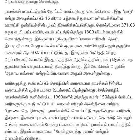
அறவனைத்தவாறு செல்கிறது.
நாமக்கல் மாவட்டத்தின் தோட்டம் எனப்படுவது கொல்லிமலை . இது ‘நாடு’
என்று அழைக்கப்படும் 16 கிராம பஞ்சாயத்துகளை உள்ளடக்கியுள்ள
ஊராட்சி ஒன்றியத்தின் முலம் நிர்வகிக்கப்படுகிறது. கொல்லிமலை 371.03
சதுர க.மீ. பரப்பளவில், கடல் மட்டத்திலிருந்து 1300 மீட்டர் உயரத்தில்
அமைந்துள்ளது. இங்குள்ள பழங்குடியினர் ‘மலையாளிகள்’ ஆவர்.
இப்பகுதி கடையேழு வல்லல்களில் ஒருவரான வல்வில் ஓரி எனும் குறுநில
மன்னரால் ஆட்சி செய்யப்பட்டுள்ளது. இங்குள்ள பிரசித்தி பெற்ற
அரப்பலீசுவரர் கோவில் இந்து மதத்தின் ஆதிக்கத்தின் முன்பு ஜெய்ன மத
துறவிகளின் உறைவிடமாகத் திகழ்ந்துள்ளது. இக்கோவிலின் அருகில்
‘ஆகாய கங்கை’ என்னும் பிரபலமான அருவி அமைந்துள்ளது.
லாரிகளுக்கு கூடு கட்டும் தொழிலின் காரணமாக நாமக்கல் இந்திய
வரைபடத்தில் முக்கயமான இடத்தைப் பிடித்துள்ளது. இத்தொழில்
நாமக்கல்லின் தனிச்சிறப்பு. 1960களில் இருந்து சுமார் 150க்கும் மேற்பட்ட
லாரிகளுக்கு கூடு கட்டும் பட்டறைகள் மற்றும் அவற்றினை சார்ந்த
பிறவகை தொழில்களும் நாமக்கல்லில் செயல்பட்டு வருகின்றன. லாரிகள்,
இழுவை இணைப்பு வண்டிகள் மற்றும் சமயல் எரிவாயு கொண்டு செல்லும்
டேங்கர் வகை லாரிகள் போன்ற பலவகை லாரிகள் நாமக்கல் மாவட்டத்தில்
உள்ளன. இதன் காரணமாக ‘ போக்குவரத்து நகரம்’ என்றும்
அழைக்கப்படுகிறது.