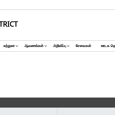
TRICT
சுற்றுலா
ஆவணங்கள்
அறிவிப்பு
சேவைகள்
ஊடக தொக