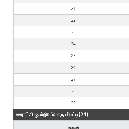
21
22
23
24
25
26
27
28
29
ஊராட்சி ஒன்றியம்: எருமப்பட்டி(24)
வ.எண்