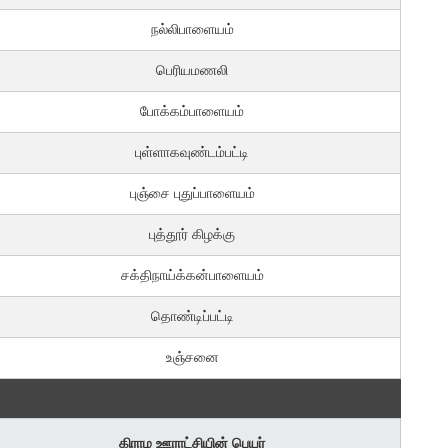
நல்லிபாளையம்
பெரியமணலி
போக்கம்பாளையம்
புள்ளாகவுண்டம்பட்டி
புஞ்சை புதுப்பாளையம்
புத்தூர் கிழக்கு
சக்திநாய்க்கன்பாளையம்
தொண்டிப்பட்டி
உஞ்சனை
கிராம ஊராட்சியின் பெயர்