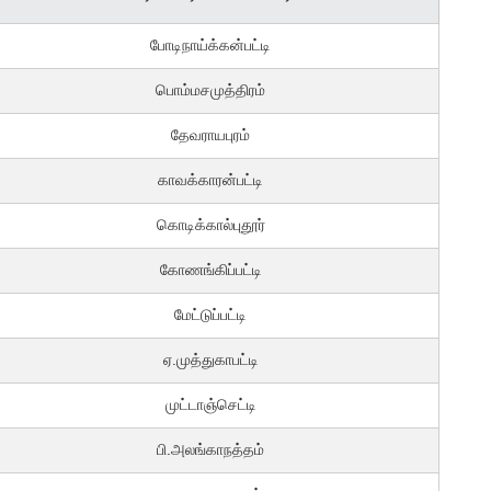
போடிநாய்க்கன்பட்டி
பொம்மசமுத்திரம்
தேவராயபுரம்
காவக்காரன்பட்டி
கொடிக்கால்புதூர்
கோணங்கிப்பட்டி
மேட்டுப்பட்டி
ஏ.முத்துகாபட்டி
முட்டாஞ்செட்டி
பி.அலங்காநத்தம்