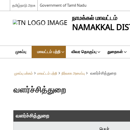
தமிழ்நாடு அரசு
Government of Tamil Nadu
நாமக்கல் மாவட்டம்
NAMAKKAL DIS
முகப்பு
மாவட்டம் பற்றி
விவர தொகுப்பு
துறைகள்
வளர்ச்சித்துறை
முகப்பு பக்கம்
மாவட்டம் பற்றி
நிர்வாக அமைப்பு
வளர்ச்சித்துறை
வளர்ச்சித்துறை
பெயர்