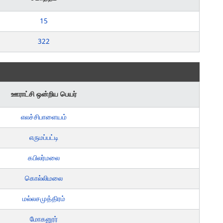
15
322
ஊராட்சி ஒன்றிய பெயர்
எலச்சிபாளையம்
எருமப்பட்டி
கபிலர்மலை
கொல்லிமலை
மல்லசமுத்திரம்
மோகனூர்