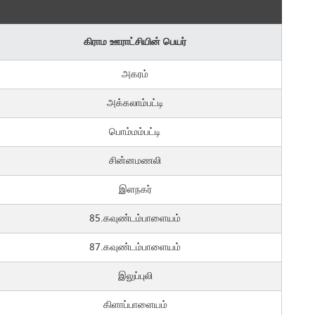
கிராம ஊராட்சியின் பெயர்
அகரம்
அக்கலாம்பட்டி
பொம்மம்பட்டி
சின்னமணலி
இளநகர்
85.கவுண்டம்பாளையம்
87.கவுண்டம்பாளையம்
இலுப்புலி
கிளாப்பாளையம்