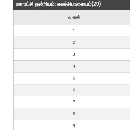
ஊராட்சி ஒன்றியம்: எலச்சிபாளையம்(29)
வ.எண்
1
2
3
4
5
6
7
8
9